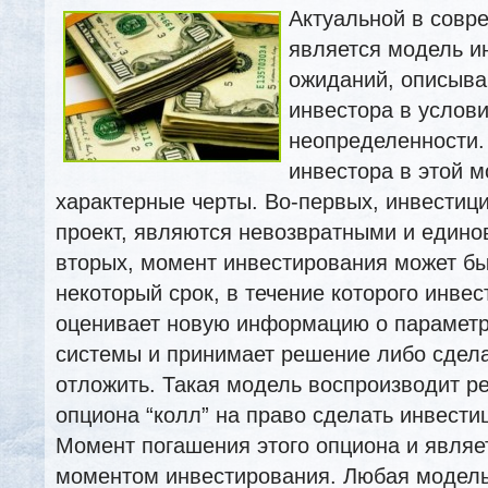
Актуальной в совр
является модель и
ожиданий, описыв
инвестора в услов
неопределенности.
инвестора в этой 
характерные черты. Во-первых, инвестиц
проект, являются невозвратными и един
вторых, момент инвестирования может бы
некоторый срок, в течение которого инвес
оценивает новую
информацию о парамет
системы и принимает решение либо сдела
отложить. Такая модель воспроизводит р
опциона “колл” на право сделать инвести
Момент погашения этого опциона и явля
моментом инвестирования. Любая модель