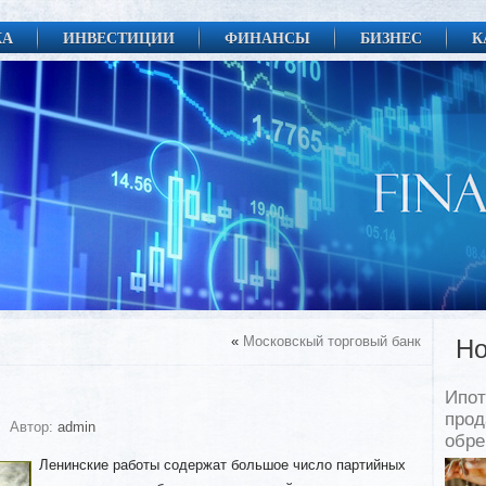
КА
ИНВЕСТИЦИИ
ФИНАНСЫ
БИЗНЕС
К
«
Московскый торговый банк
Но
Ипот
прод
Автор:
admin
обр
Ленинские работы содержат большое число партийных