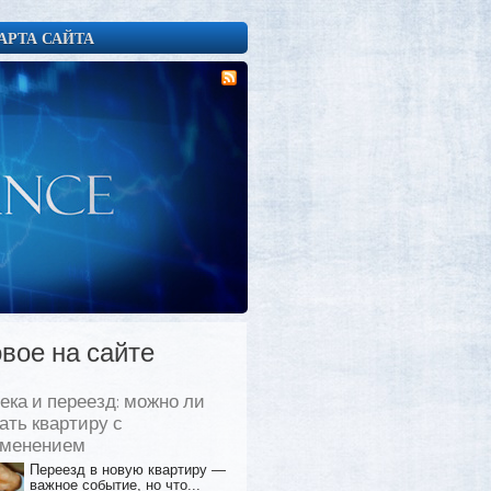
АРТА САЙТА
вое на сайте
ека и переезд: можно ли
ать квартиру с
еменением
Переезд в новую квартиру —
важное событие, но что...