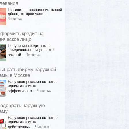
левания
Гингивит — воспаление тканей
дёсен, которое чаще...
Читать»
оформить кредит на
ическое лицо
Получение кредита для
юридического лица — это
важный...
Читать»
выбрать фирму наружной
амы в Москве
Наружная реклама остается
одним из самых
эффективных...
Читать»
подобрать наружную
аму
Наружная реклама остается
одним из самых
действенных...
Читать»