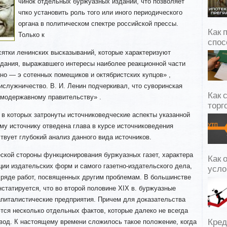
чинок отдельных буржуазных изданий, что позволяет
чпко установить роль того или иного периодического
органа в политическом спектре российской прессы.
Как 
Только к
спос
сятки ленинских высказываний, которые характеризуют
здания, выражавшего интересы наиболее реакционной
части
но — э сотенных помещиков и октябристских купцов» ,
ислужничество. В. И. Ленин подчеркивал, что суворинская
Как 
амодержавному правительству» .
торг
 в которых затронуты источниковедческие аспекты указанной
му источнику отведена глава в курсе источниковедения
твует глубокий анализ данного вида источников.
ской стороны функционирования буржуазных газет, характера
Как 
ции издательских форм и самого газетно-издательского дела,
усло
в ряде работ, посвященных другим проблемам. В большинстве
нстатируется, что во второй половине XIX в. буржуазные
апиталистические предприятия. Причем для доказательства
ются несколько отдельных фактов, которые далеко не всегда
вод. К настоящему времени сложилось такое положение, когда
Кред