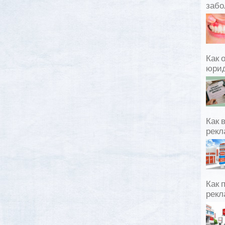
забо
Как 
юрид
Как 
рекл
Как 
рекл