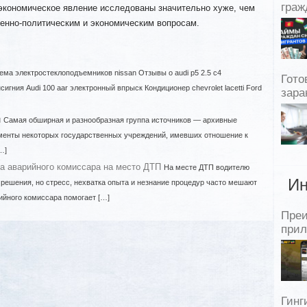
граж
-экономическое явление исследованы значительно хуже, чем
венно-политическим и экономическим вопросам.
ема электростеклоподъемников nissan Отзывы о audi р5 2.5 c4
Гото
игния Audi 100 aar электронный впрыск Кондиционер chevrolet lacetti Ford
зара
ы
Самая обширная и разнообразная группа источников — архивные
менты некоторых государственных учреждений, имевших отношение к
…]
а аварийного комиссара на место ДТП
На месте ДТП водителю
Ин
решения, но стресс, нехватка опыта и незнание процедур часто мешают
ийного комиссара помогает […]
Пре
прил
Гинг