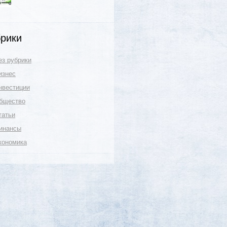
рики
ез рубрики
изнес
нвестиции
бщество
татьи
инансы
кономика