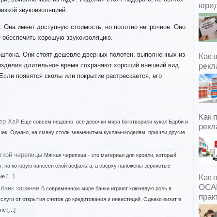
юрид
низкой звукоизоляцией.
. Она имеет доступную стоимость, но полотно непрочное. Оно
т обеспечить хорошую звукоизоляцию.
ошпона. Они стоят дешевле дверных полотен, выполненных из
Как 
изделия длительное время сохраняют хороший внешний вид.
рекл
Если появятся сколы или покрытие растрескается, его
Как 
ер Хай
Еще совсем недавно, все девочки мира боготворили кукол Барби и
рекл
шек. Однако, на смену столь знаменитым куклам-моделям, пришли другие
гкой черепицы
Мягкая черепица - это материал для кровли, который
ы, на которую нанесен слой асфальта, а сверху наложены зернистые
ие […]
Как 
ОСАГ
 банк заранее
В современном мире банки играют ключевую роль в
прак
луги от открытия счетов до кредитования и инвестиций. Однако визит в
не […]