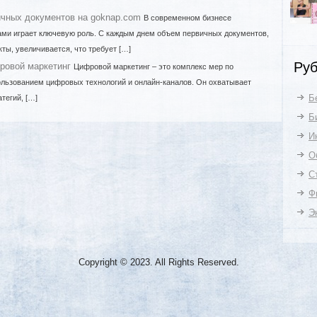
ичных документов на goknap.com
В современном бизнесе
ми играет ключевую роль. С каждым днем объем первичных документов,
кты, увеличивается, что требует […]
Руб
ифровой маркетинг
Цифровой маркетинг – это комплекс мер по
ользованием цифровых технологий и онлайн-каналов. Он охватывает
Б
тегий, […]
Б
И
О
С
Ф
Э
Copyright © 2023. All Rights Reserved.