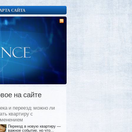
АРТА САЙТА
вое на сайте
ека и переезд: можно ли
ать квартиру с
еменением
Переезд в новую квартиру —
важное событие, но что...