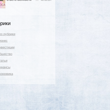
рики
ез рубрики
изнес
нвестиции
бщество
татьи
инансы
кономика