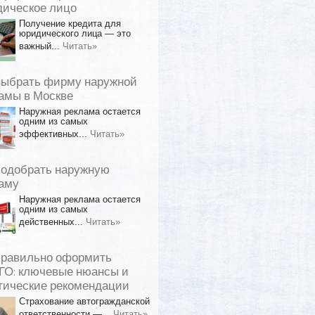
ическое лицо
Получение кредита для
юридического лица — это
важный...
Читать»
выбрать фирму наружной
амы в Москве
Наружная реклама остается
одним из самых
эффективных...
Читать»
подобрать наружную
аму
Наружная реклама остается
одним из самых
действенных...
Читать»
правильно оформить
О: ключевые нюансы и
тические рекомендации
Страхование автогражданской
ответственности —...
Читать»