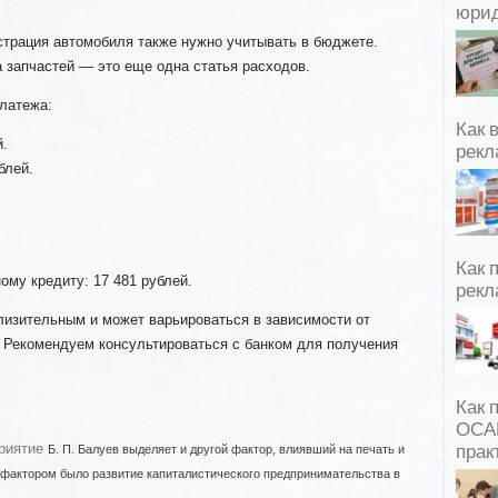
юрид
истрация автомобиля также нужно учитывать в бюджете.
 запчастей — это еще одна статья расходов.
латежа:
Как 
й.
рекл
блей.
Как 
му кредиту: 17 481 рублей.
рекл
лизительным и может варьироваться в зависимости от
. Рекомендуем консультироваться с банком для получения
Как 
ОСАГ
риятие
Б. П. Балуев выделяет и другой фактор, влиявший на печать и
прак
 фактором было развитие капиталистического предпринимательства в