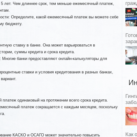
граж
о 5 лет. Чем длиннее срок, тем меньше ежемесячный платеж,
нтам.
сти: Определите, какой ежемесячный платеж вы можете себе
ему бюджету.
Гото
зара
ентную ставку в банке. Она может варьироваться в
стории, суммы кредита и срока кредита.
: Многие банки предоставляют онлайн-калькуляторы для
роцентные ставки и условия кредитования в разных банках,
 вариант.
Ин
Гинг
 платеж одинаковый на протяжении всего срока кредита.
забо
месячный платеж сокращается с каждым месяцем, поскольку
га.
Как 
хование КАСКО и ОСАГО может значительно повысить