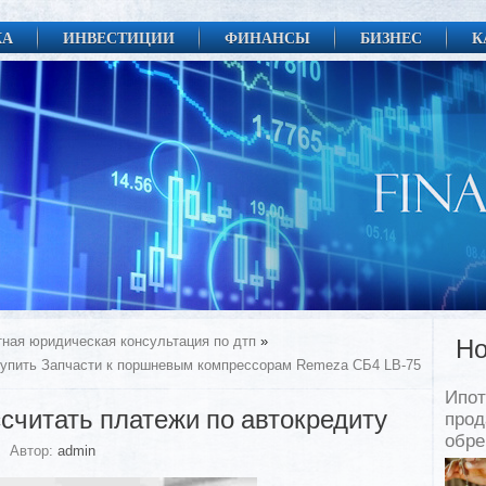
КА
ИНВЕСТИЦИИ
ФИНАНСЫ
БИЗНЕС
К
тная юридическая консультация по дтп
»
Но
купить Запчасти к поршневым компрессорам Remeza СБ4 LB-75
Ипот
считать платежи по автокредиту
прод
обр
Автор:
admin