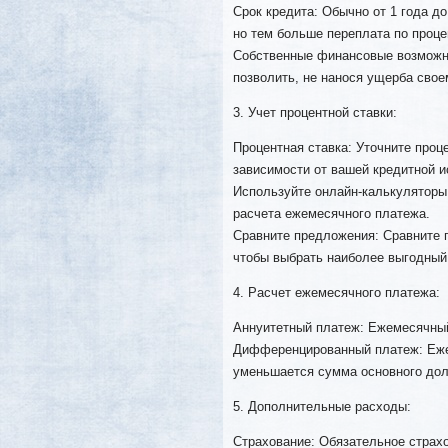
Срок кредита: Обычно от 1 года д
но тем больше переплата по проце
Собственные финансовые возможно
позволить, не нанося ущерба сво
3. Учет процентной ставки:
Процентная ставка: Уточните проц
зависимости от вашей кредитной и
Используйте онлайн-калькуляторы
расчета ежемесячного платежа.
Сравните предложения: Сравните п
чтобы выбрать наиболее выгодный
4. Расчет ежемесячного платежа:
Аннуитетный платеж: Ежемесячный
Дифференцированный платеж: Еже
уменьшается сумма основного дол
5. Дополнительные расходы:
Страхование: Обязательное стра