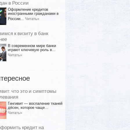
дан в России
Оформление кредитов
иностранными гражданами в
России...
Читать»
вимся к визиту в банк
нее
В современном мире банки
играют ключевую роль в...
Читать»
тересное
ивит: что это и симптомы
левания
Гингивит — воспаление тканей
дёсен, которое чаще...
Читать»
оформить кредит на