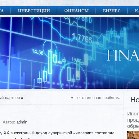
КА
ИНВЕСТИЦИИ
ФИНАНСЫ
БИЗНЕС
К
й партнер
»
«
Поставленная проблема
Но
Ипот
прод
Автор:
admin
обр
лу XX в ежегодный доход суворинской «империи» составлял