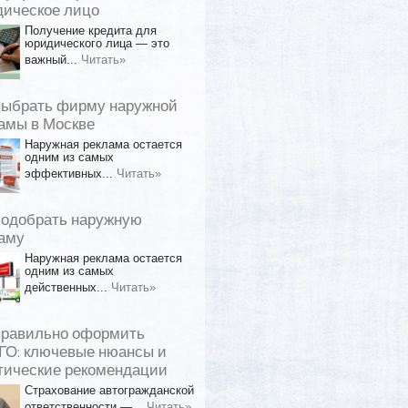
ическое лицо
Получение кредита для
юридического лица — это
важный...
Читать»
выбрать фирму наружной
амы в Москве
Наружная реклама остается
одним из самых
эффективных...
Читать»
подобрать наружную
аму
Наружная реклама остается
одним из самых
действенных...
Читать»
правильно оформить
О: ключевые нюансы и
тические рекомендации
Страхование автогражданской
ответственности —...
Читать»