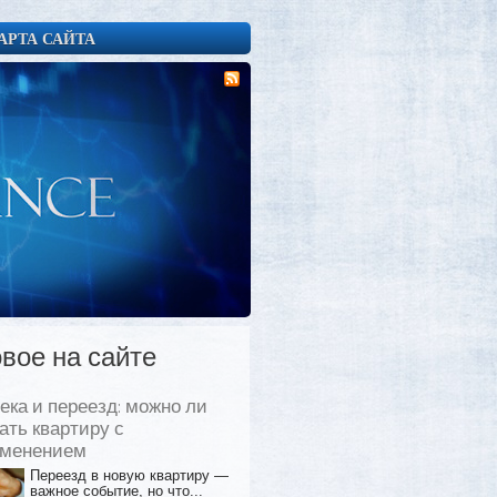
АРТА САЙТА
вое на сайте
ека и переезд: можно ли
ать квартиру с
еменением
Переезд в новую квартиру —
важное событие, но что...