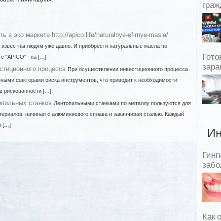
граж
в эко маркете http://apico.life/naturalnye-efirnye-masla/
 известны людям уже давно. И приобрести натуральные масла по
Гото
те "APICO" на […]
зара
стиционного процесса
При осуществлении инвестиционного процесса
зными факторами риска инструментов, что приводит к необходимости
в рискованности […]
опильных станков
Лентопильными станками по металлу пользуются для
ериалов, начиная с алюминиевого сплава и заканчивая сталью. Каждый
 […]
Ин
Гинг
забо
Как 