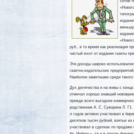
сотни т
«Новог
типогр
издания
меньшую
издани
«Нового
руб., в то время как реализация п
чистый юхот от издания газеты пр
Эти доходы широко использовалис
газетно-издательских предприяти
Наиболее заметными среди такого 
Дух делячества и на живы с конца
отмечал хорошо знавший нововрем
прежде всего выгодное коммерчес
родственник А. С. Суворина Л. Г1.
л годов активно участвовал в бирж
десятков тысяч рублей, взятых из 
участвовал в сделках по продаже
бр. Нобель», да и в других финан