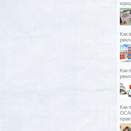
юрид
Как 
рекл
Как 
рекл
Как 
ОСАГ
прак