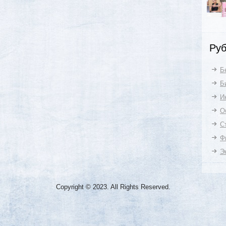
Руб
Б
Б
И
О
С
Ф
Э
Copyright © 2023. All Rights Reserved.