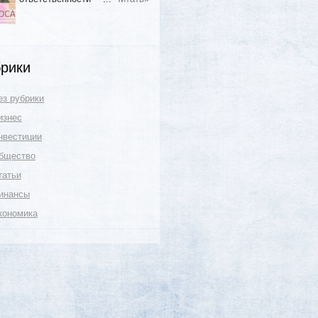
рики
ез рубрики
изнес
нвестиции
бщество
татьи
инансы
кономика