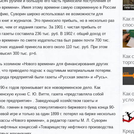
ысяч рублей и большую его часть приносили поступления от
о времени». Имея этому времени самую современную в России
афию, Суворин широко использовал ее возможности для
Как 
 книг и журналов. Это приносило прибыль, но в несколько раз
спос
, чем от издания газеты. За 1901 г. чистая прибыль от
я
газеты составила 236 тыс. руб. В 1902 г. общий доход от
 времени» по смете издательства был равен почти 700 тис.
рочих изданий принесла всего около 110 тыс. руб. При этом
евысил 300 тыс. р>б.
Как 
торг
ь хозяином «Нового времени» для финансирования других
й, что приводило подчас к ощутимым материальным потерям.
рода предприятий были газеты «Русская земля» и «Русь».
 90-х годов пронизывает все нововременское дело. Как
Как 
енскую кухню С. Ю. Витте, газета «представляла собой
усло
кое предприятие» . Заведующий хозяйством газеты и
 Ко. гомнин в период спекулятивного биржевого бума конца 90-
евой игре и только за один 1899 г. потерял на бирже несколько
кассы «Нового времени», а редактор газеты М. Л. Суворин
 нефтяных концессий «Товариществу нефтяного производства
Кред
совых махинациях.