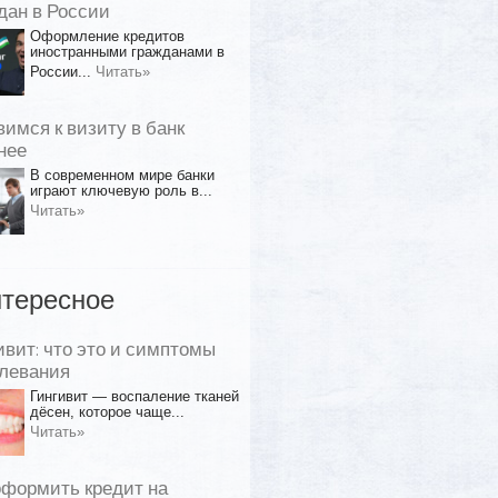
дан в России
Оформление кредитов
иностранными гражданами в
России...
Читать»
вимся к визиту в банк
нее
В современном мире банки
играют ключевую роль в...
Читать»
тересное
ивит: что это и симптомы
левания
Гингивит — воспаление тканей
дёсен, которое чаще...
Читать»
оформить кредит на