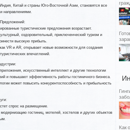
граж
Индия, Китай и страны Юго-Восточной Азии, становятся все
и направлениями.
 Предложений:
зированные туристические предложения возрастает.
Гото
культурный, оздоровительный, приключенческий туризм и
зара
ринести высокую прибыль.
 как VR и AR, открывает новые возможности для создания
туристических впечатлений.
ндустрии:
приложения, искусственный интеллект и другие технологии
ий и повышают эффективность работы гостиничного бизнеса.
Ин
логии может повысить конкурентоспособность и прибыльность
Гинг
забо
уги:
астет спрос на размещение.
 модернизацию гостиниц, мотелей, хостелов и других объектов
ым.
Как 