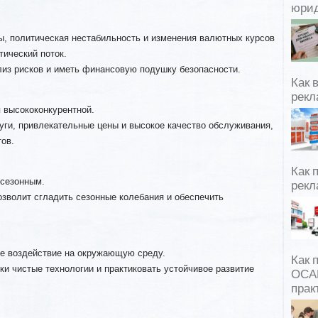
юрид
ы, политическая нестабильность и изменения валютных курсов
тический поток.
из рисков и иметь финансовую подушку безопасности.
Как 
рекл
 высококонкурентной.
уги, привлекательные цены и высокое качество обслуживания,
ов.
Как 
 сезонным.
рекл
озволит сгладить сезонные колебания и обеспечить
ое воздействие на окружающую среду.
Как 
ки чистые технологии и практиковать устойчивое развитие
ОСАГ
прак