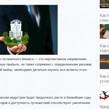
Как 
спос
Как 
торг
и гостиничного бизнеса — это перспективное направление,
ьную прибыль, но также сопряжено с определенными рисками.
й выбор, необходимо детально изучить все аспекты этого
Как 
усло
ческая индустрия будет продолжать расти в ближайшие годы.
ходов и доступность путешествий способствуют увеличению
Кред