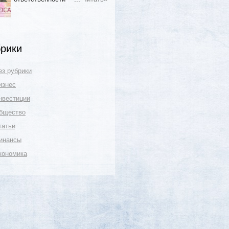
рики
ез рубрики
изнес
нвестиции
бщество
татьи
инансы
кономика