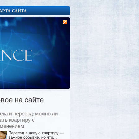
АРТА САЙТА
вое на сайте
ека и переезд: можно ли
ать квартиру с
еменением
Переезд в новую квартиру —
важное событие, но что...