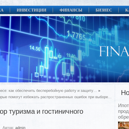
КА
ИНВЕСТИЦИИ
ФИНАНСЫ
БИЗНЕС
К
есе: как обеспечить бесперебойную работу и защиту…
»
Но
торые помогут избежать распространенных ошибок при выборе…
Ипот
ор туризма и гостиничного
прод
обр
Автор:
admin