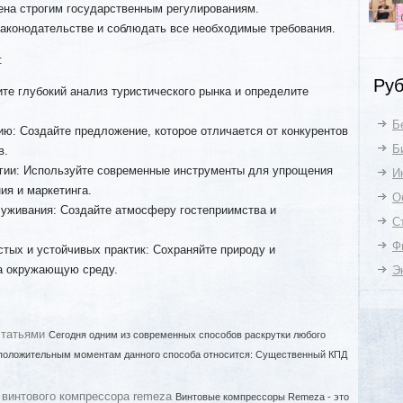
ена строгим государственным регулированиям.
законодательстве и соблюдать все необходимые требования.
:
Руб
те глубокий анализ туристического рынка и определите
Б
ю: Создайте предложение, которое отличается от конкурентов
Б
в.
гии: Используйте современные инструменты для упрощения
И
ия и маркетинга.
О
луживания: Создайте атмосферу гостеприимства и
С
Ф
тых и устойчивых практик: Сохраняйте природу и
а окружающую среду.
Э
статьями
Сегодня одним из современных способов раскрутки любого
К положительным моментам данного способа относится: Существенный КПД
винтового компрессора remeza
Винтовые компрессоры Remeza - это