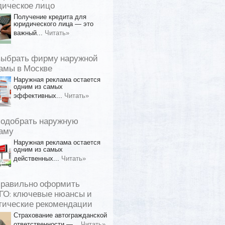
ическое лицо
Получение кредита для
юридического лица — это
важный...
Читать»
выбрать фирму наружной
амы в Москве
Наружная реклама остается
одним из самых
эффективных...
Читать»
подобрать наружную
аму
Наружная реклама остается
одним из самых
действенных...
Читать»
правильно оформить
О: ключевые нюансы и
тические рекомендации
Страхование автогражданской
ответственности —...
Читать»