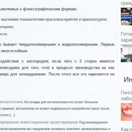
граж
дъявляемых к флексографическим формам:
 высокими показателями красковосприятия и краскоотдачи;
олщины;
Гото
сти.
зара
ы бывают твердополимерными и жидкополимерными. Первые
 многослойные.
одействие с кислородом, из-за чего с 2 сторон имеется
еобходима для того, чтоб в процессе производства на нее
ера для затвердевания. После этого все это нарезается на
Ин
Гинг
забо
металлолома
На склады для металлолома поступает большое
к правило, металлолом не может подвергаться переработке сразу после
аточно […]
ированное инвестиционное проектирование
Под инновационно-
роектированием мы предлагаем понимать комплекс организационных и
Как 