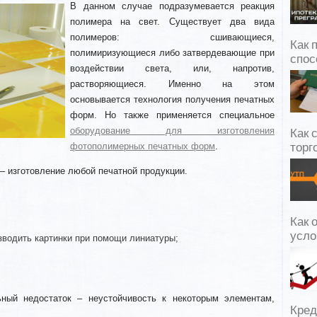
В данном случае подразумевается реакция
полимера на свет. Существует два вида
полимеров: сшивающиеся,
Как 
полимиризующиеся либо затвердевающие при
спос
воздействии света, или, напротив,
растворяющиеся. Именно на этом
основывается технология получения печатных
форм. Но также применяется специальное
оборудование для изготовления
Как 
фотополимерных печатных форм
.
торг
– изготовление любой печатной продукции.
Как 
усло
зводить картинки при помощи линиатуры;
ьный недостаток – неустойчивость к некоторым элементам,
Кред