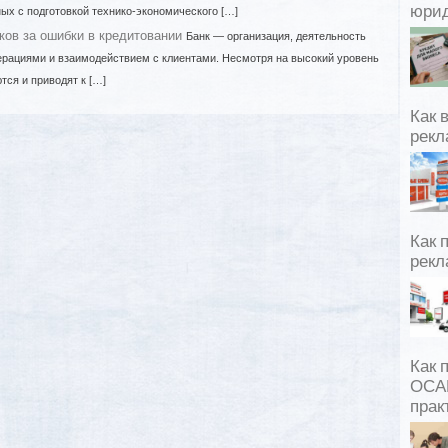
юрид
ых с подготовкой технико-экономического […]
ков за ошибки в кредитовании
Банк — организация, деятельность
ерациями и взаимодействием с клиентами. Несмотря на высокий уровень
тся и приводят к […]
Как 
рекл
Как 
рекл
Как 
ОСАГ
прак