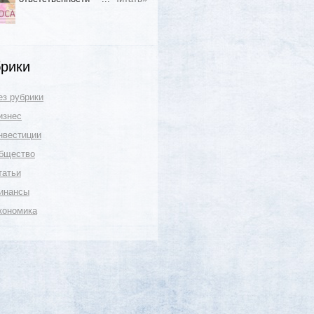
рики
ез рубрики
изнес
нвестиции
бщество
татьи
инансы
кономика