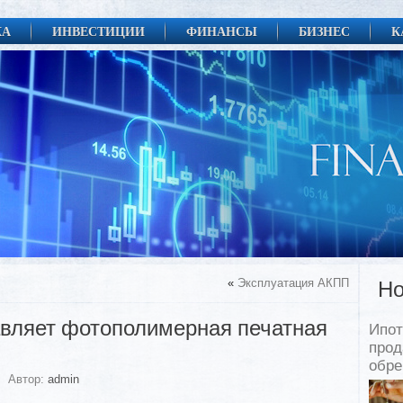
КА
ИНВЕСТИЦИИ
ФИНАНСЫ
БИЗНЕС
К
«
Эксплуатация АКПП
Но
авляет фотополимерная печатная
Ипот
прод
обр
Автор:
admin