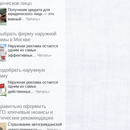
ическое лицо
Получение кредита для
юридического лица — это
важный...
Читать»
выбрать фирму наружной
амы в Москве
Наружная реклама остается
одним из самых
эффективных...
Читать»
подобрать наружную
аму
Наружная реклама остается
одним из самых
действенных...
Читать»
правильно оформить
О: ключевые нюансы и
тические рекомендации
Страхование автогражданской
ответственности —...
Читать»